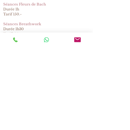
Séances Fleurs de Bach
Durée 1h
Tarif 150.-
Séances Breathwork
Durée 1h30
Tarif 180.-
Séances Fleurs de Bach et Brathwork
Durée 2h
Tarif 240.-
Tu as des questions n'hésite pas a me contacter.
Lumi Doré
Pamela Decasper
Thérapeute Somatique &
Émotionnelle