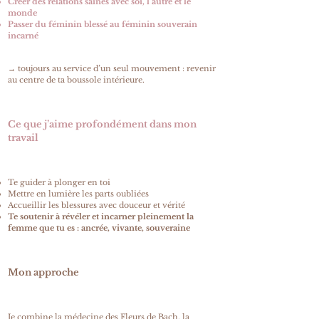
Créer des relations saines avec soi, l’autre et le
monde
Passer du féminin blessé au féminin souverain
incarné
→ toujours au service d’un seul mouvement : revenir
au centre de ta boussole intérieure.
Ce que j’aime profondément dans mon
travail
Te guider à plonger en toi
Mettre en lumière les parts oubliées
Accueillir les blessures avec douceur et vérité
Te soutenir à révéler et incarner pleinement la
femme que tu es : ancrée, vivante, souveraine
Mon approche
Je combine la médecine des Fleurs de Bach, la